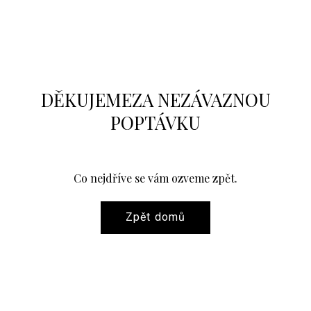
KONT
O NÁS
ON
DĚKUJEME
ZA NEZÁVAZNOU
POPTÁVKU
Co nejdříve se vám ozveme zpět.
Zpět domů