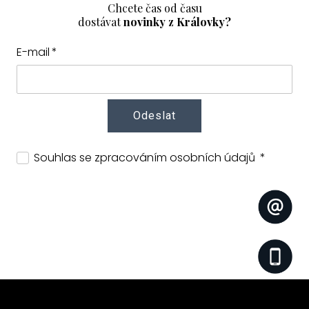
Chcete čas od času
dostávat
novinky z Královky?
E-mail
*
Odeslat
Souhlas se zpracováním osobních údajů
*
recepce@hotelkralovka.cz
cs
+420 778 111 100
Abychom vám usnadnili procházení stránek, nabídli